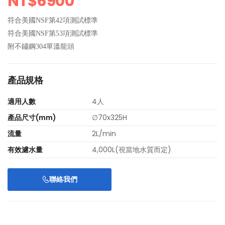
NT$6900
符合美國NSF第42項測試標準
符合美國NSF第53項測試標準
附不鏽鋼304單溫龍頭
產品規格
適用人數
4人
產品尺寸(mm)
∅70x325H
流量
2L/min
有效濾水量
4,000L(視當地水質而定)
廚事寶KITCHEN PRO
K80斷水流 Elite
家用小型前置過濾器
聯絡我們
廚下型廚餘機
TK-800熱水衛
士不鏽鋼過濾器
NT$35,000
$35,000
NT$3,800
$3,800
家用淨水器