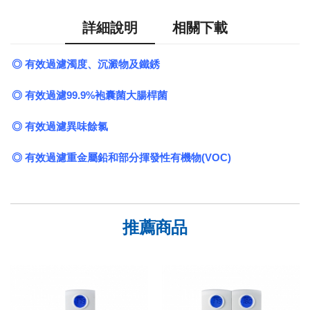
AP-5000G RO
直輸純水機
詳細說明
相關下載
廚事寶KITCHEN PRO
NT$23,800
$23,800
WDS-Mini 臭氧
水殺菌淨化系統
◎ 有效過濾濁度、沉澱物及鐵銹
3M產品
NT$24,800
$27,800
3M HF20-SI製
◎ 有效過濾99.9%袍囊菌大腸桿菌
藥級單道淨水設
備
NT$14,800
$14,800
◎ 有效過濾異味餘氯
◎ 有效過濾重金屬鉛和部分揮發性有機物(VOC)
推薦商品