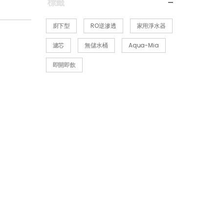
標籤
廚下型
RO逆滲透
家用淨水器
濾芯
無儲水桶
Aqua-Mia
即開即飲