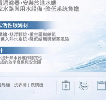
廚事寶KITCHEN PRO
K80斷水流 Elite
家用小型前置過濾器
廚下型廚餘機
TK-800
不鏽鋼過濾
NT$35,000
$35,000
NT$3,800
$
家用淨水器
AP-5000G RO
直輸純水機
廚事寶KITCHEN PRO
NT$23,800
$23,800
WDS-Mini
水殺菌淨化
3M產品
NT$24,800
3M HF20-SI製藥
級單道淨水設備
NT$14,800
$14,800