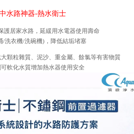
中水路神器-熱水衛士
保護居家水路，延緩用水電器使用壽命
桶/洗衣機/洗碗機)，降低結垢堵塞
截大顆粒雜質、泥沙、重金屬、餘氯等有害物質
劑可軟化水質增加熱水器使用安全