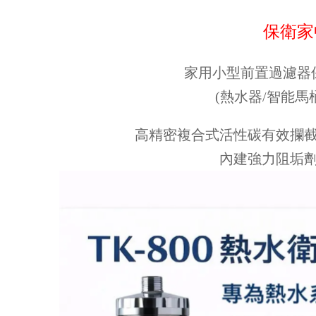
保衛家
家用小型前置過濾器
(熱水器/智能馬
高精密複合式活性碳有效攔
內建強力阻垢