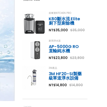
廚事寶KITCHEN PRO
K80斷水流 Elite
廚下型廚餘機
熱水衛士
器
NT$35,000
$35,000
3,800
家用淨水器
AP-5000G RO
直輸純水機
NT$23,800
$23,800
 臭氧
系統
3M產品
$27,800
3M HF20-SI製藥
級單道淨水設備
NT$14,800
$14,800