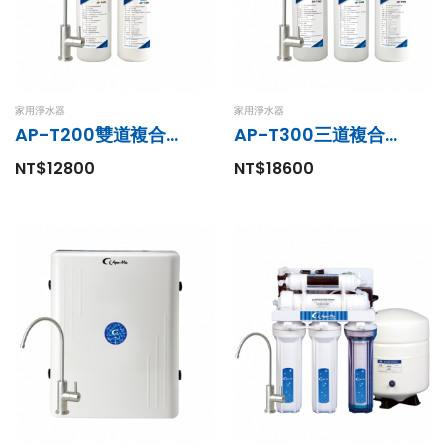
家用淨水器
家用淨水器
AP-T200雙道複合式淨水器
AP-T300三道複合式淨水器
NT$12800
NT$18600
廚事寶KITCHEN PRO
K80斷水流
家用小型前置過濾器
Elite廚下型廚餘
TK-800熱水衛
機
士不鏽鋼過濾器
NT$35000
NT$3800
家用淨水器