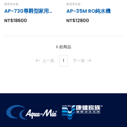
AP-5000G RO
家用淨水器
家用淨水器
直輸純水機
AP-730尊爵型家用淨水器
AP-35M RO純水機
廚事寶KITCHEN PRO
NT$23800
WDS-Mini 臭氧
NT$18600
NT$12800
水殺菌淨化系統
3M產品
NT$24,800
$27,800
3M HF20-SI製
藥級單道淨水設
備
6 款商品
NT$14800
上一頁
1
下一頁