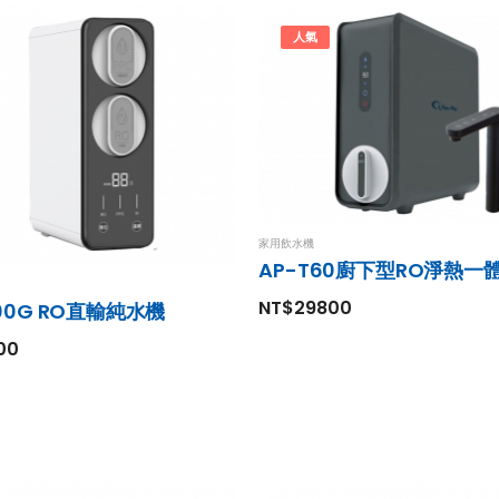
人氣
家用飲水機
AP-T60廚下型RO淨熱一
NT$29800
000G RO直輸純水機
00