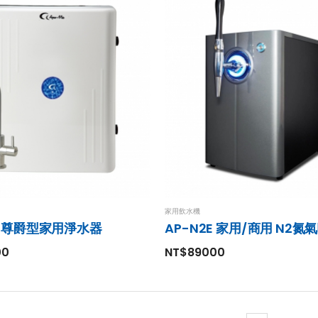
水殺菌淨化系
3M產品
NT$24,800
$27
3M HF20-SI製藥
級單道淨水設備
NT$14800
家用飲水機
30尊爵型家用淨水器
00
NT$89000