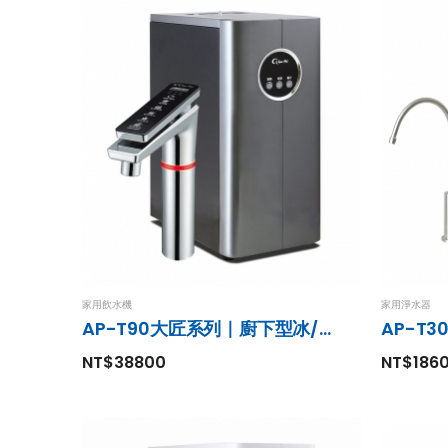
家用飲水機
家用淨水器
AP-T90大匠系列｜廚下型冰/溫/熱開飲機
AP-T
NT$38800
NT$186