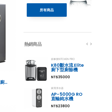
所有商品
熱銷商品
廚事寶KITCHEN PRO
K80斷水流 Elite
廚下型廚餘機
衛士
NT$35000
AP-T80SS大匠系列｜日式廚具專用特規款
家用淨水器
AP-5000G RO
直輸純水機
NT$23800
臭氧