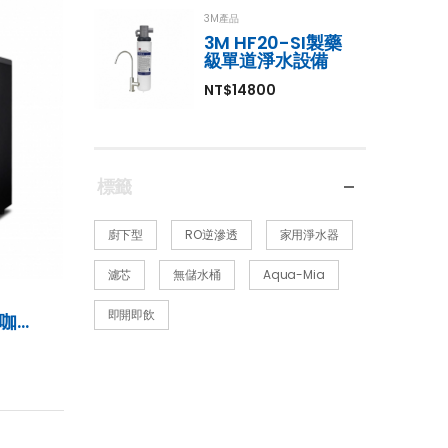
統
3M產品
,800
3M HF20-SI製藥
級單道淨水設備
NT$14800
標籤
廚下型
RO逆滲透
家用淨水器
濾芯
無儲水桶
Aqua-Mia
即開即飲
AP-N2E 家用/商用 N2氮氣咖啡機