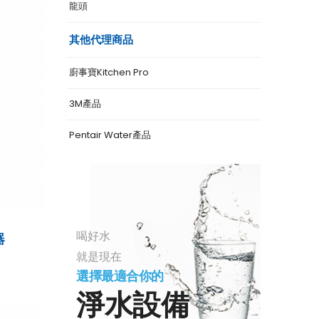
龍頭
其他代理商品
廚事寶Kitchen Pro
3M產品
Pentair Water產品
器
喝好水
就是現在
選擇最適合你的
淨水設備