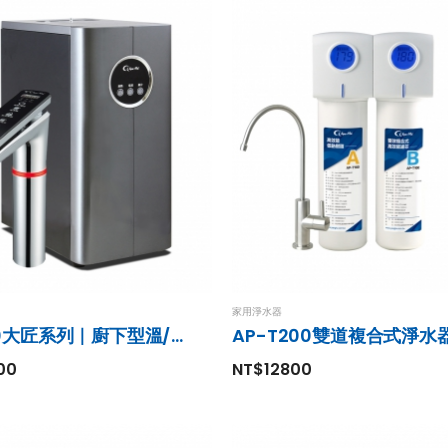
家用淨水器
AP-T80大匠系列｜廚下型溫/熱開飲機
AP-T200雙道複合式淨水
00
NT$12800