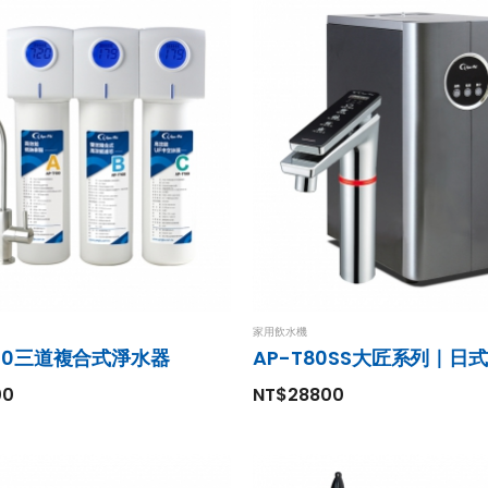
廚事寶KITCHEN PRO
K80斷水流 Elite
家用小型前置過濾器
廚下型廚餘機
TK-800熱水
不鏽鋼過濾器
家用飲水機
NT$35000
300三道複合式淨水器
NT$3800
家用淨水器
00
NT$28800
AP-5000G RO
直輸純水機
廚事寶KITCHEN PRO
NT$23800
WDS-Mini 